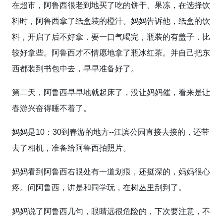
在超市，阿鲁西很老到地买了吃的饼干、果冻，在选择饮
料时，阿鲁西拿了纸盒装的橙汁。妈妈告诉他，纸盒的饮
料，开启了后不好拿，要一口气喝完，瓶装的有盖子，比
较好拿些。阿鲁西才不情愿地拿了瓶冰红茶。并自己把东
西都装到书包中去，早早准备好了。
第二天，阿鲁西早早地就起床了，没让妈妈催，看来是让
春游兴奋得睡不着了。
妈妈是10：30到春游的地方--江滨公园直接去接的，还带
去了相机，准备给阿鲁西拍照片。
妈妈看到阿鲁西右眼处有一道划痕，还挺深的，妈妈很心
疼。问阿鲁西，讲是和同学玩，在树丛里刮到了。
妈妈说了阿鲁西几句，眼睛远很危险的，下次要注意，不