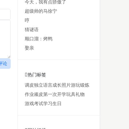
今天，我有点骄傲了
超级帅的马徐宁
哼
猜谜语
顺口溜：烤鸭
娶亲
评论
热门标签
调皮
独立
语言
成长
照片
游玩
锻炼
作业
顽皮
第一次
开学
玩具
礼物
游戏
考试
学习
生日