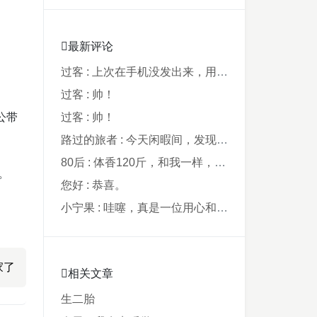
最新评论
过客 : 上次在手机没发出来，用电脑才发现要...
。
过客 : 帅！
公带
过客 : 帅！
路过的旅者 : 今天闲暇间，发现藏在阿鲁西名字里的...
80后 : 体香120斤，和我一样，40年了，...
。
您好 : 恭喜。
小宁果 : 哇噻，真是一位用心和爸爸，从孩子出...
家了
相关文章
生二胎