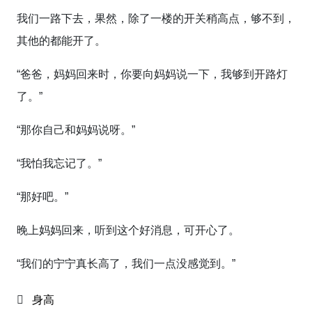
我们一路下去，果然，除了一楼的开关稍高点，够不到，
其他的都能开了。
“爸爸，妈妈回来时，你要向妈妈说一下，我够到开路灯
了。”
“那你自己和妈妈说呀。”
“我怕我忘记了。”
“那好吧。”
晚上妈妈回来，听到这个好消息，可开心了。
“我们的宁宁真长高了，我们一点没感觉到。”
身高