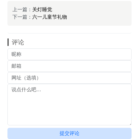
上一篇：
关灯睡觉
下一篇：
六一儿童节礼物
评论
提交评论