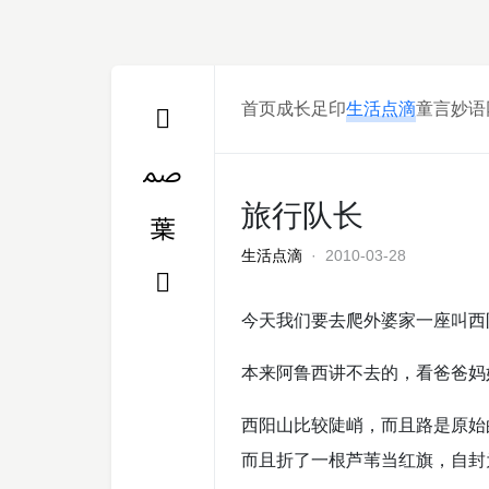
首页
成长足印
生活点滴
童言妙语
旅行队长
生活点滴
· 2010-03-28
今天我们要去爬外婆家一座叫西
本来阿鲁西讲不去的，看爸爸妈
西阳山比较陡峭，而且路是原始
而且折了一根芦苇当红旗，自封