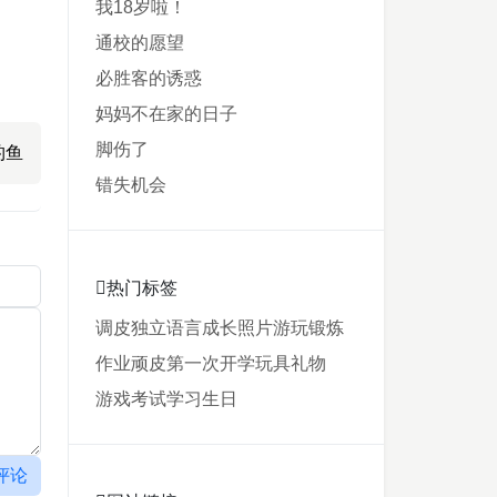
我18岁啦！
通校的愿望
必胜客的诱惑
妈妈不在家的日子
脚伤了
钓鱼
错失机会
热门标签
调皮
独立
语言
成长
照片
游玩
锻炼
作业
顽皮
第一次
开学
玩具
礼物
游戏
考试
学习
生日
评论