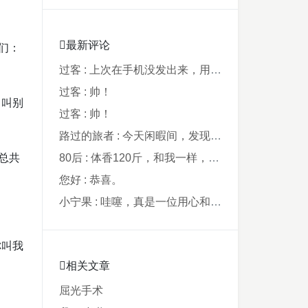
最新评论
们：
过客 : 上次在手机没发出来，用电脑才发现要...
过客 : 帅！
，叫别
过客 : 帅！
路过的旅者 : 今天闲暇间，发现藏在阿鲁西名字里的...
总共
80后 : 体香120斤，和我一样，40年了，...
您好 : 恭喜。
小宁果 : 哇噻，真是一位用心和爸爸，从孩子出...
你叫我
相关文章
屈光手术