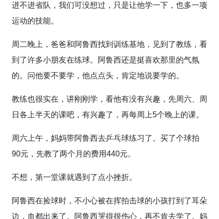
进不进省队，我们可没想过，只是让他学一下，也多一项
运动的技能。
周二晚上，爸爸和阿鲁西找到训练基地，见到了教练，看
到了许多小朋友在练球。阿鲁西还是挺喜欢那里的气氛
的。问他要不要学，他点点头，肯定地说要学的。
教练也很实在，讲刚刚学，看他有没有兴趣，先周六、周
日各上半天的课吧，有兴趣了，再每周上5个晚上的课。
周六上午，妈妈带阿鲁西去乒乓球练习了。买了个球拍
90元，先教了两个月的费用440元。
不想，第一堂课就遇到了点小挫折。
阿鲁西在捡球时，不小心被在挥拍击球的小孩打到了耳朵
边，血都出来了。阿鲁西哭得很伤心，再不肯去学了。妈