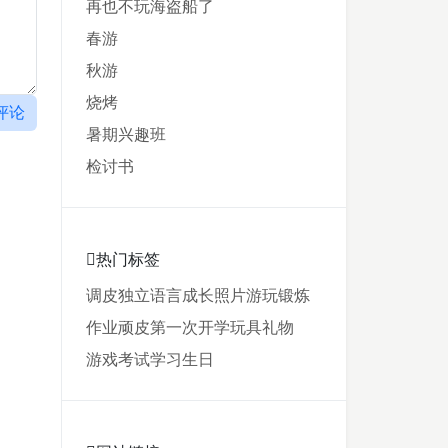
再也不玩海盗船了
春游
秋游
烧烤
评论
暑期兴趣班
检讨书
热门标签
调皮
独立
语言
成长
照片
游玩
锻炼
作业
顽皮
第一次
开学
玩具
礼物
游戏
考试
学习
生日