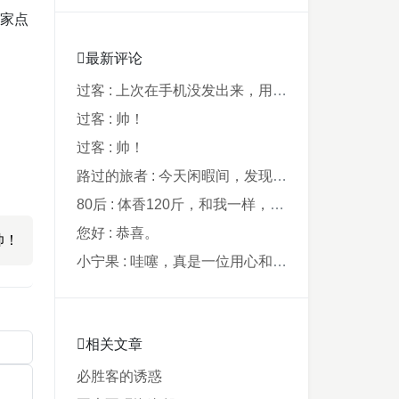
大家点
最新评论
过客 : 上次在手机没发出来，用电脑才发现要...
过客 : 帅！
过客 : 帅！
路过的旅者 : 今天闲暇间，发现藏在阿鲁西名字里的...
80后 : 体香120斤，和我一样，40年了，...
您好 : 恭喜。
帅！
小宁果 : 哇噻，真是一位用心和爸爸，从孩子出...
相关文章
必胜客的诱惑