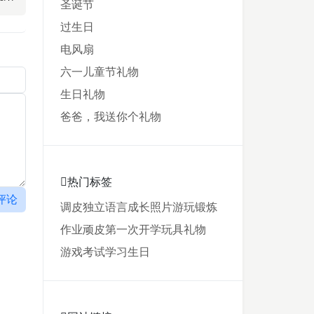
圣诞节
过生日
电风扇
六一儿童节礼物
生日礼物
爸爸，我送你个礼物
热门标签
评论
调皮
独立
语言
成长
照片
游玩
锻炼
作业
顽皮
第一次
开学
玩具
礼物
游戏
考试
学习
生日