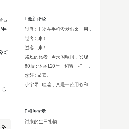
最新评论
鲁西
”并
过客 : 上次在手机没发出来，用电脑才发现要...
过客 : 帅！
过客 : 帅！
彩灯
路过的旅者 : 今天闲暇间，发现藏在阿鲁西名字里的...
80后 : 体香120斤，和我一样，40年了，...
您好 : 恭喜。
小宁果 : 哇噻，真是一位用心和爸爸，从孩子出...
，总
相关文章
讨来的生日礼物
洗浴