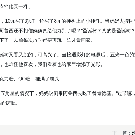
应给他买一棵。
树，10元买了彩灯，还买了8元的挂树上的小挂件。当妈妈去接阿
阿鲁西还不相信妈妈真给他办到了呢？“圣诞树？真的是圣诞树？
下了，以前每次放学都要再玩一阵才肯回家。
诞树又看又跳的，可高兴了。当接通彩灯的电源后，五光十色的
，也难怪他喜欢，我们看着也给家里增添了光彩。
克力糖、QQ糖，挂满了枝头。
5个五角星的情况下，妈妈破例带阿鲁西去吃了餐肯德基。“过节嘛
妈的逻辑。
下一篇：