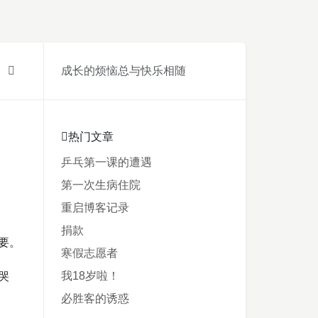
成长的烦恼总与快乐相随
热门文章
乒乓第一课的遭遇
第一次生病住院
重启博客记录
捐款
要。
寒假志愿者
我18岁啦！
哭
必胜客的诱惑