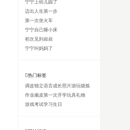
宁宁上幼儿园了
迈出人生第一步
第一次坐火车
宁宁自己睡小床
初次见到叔叔
宁宁叫妈妈了
热门标签
调皮
独立
语言
成长
照片
游玩
锻炼
作业
顽皮
第一次
开学
玩具
礼物
游戏
考试
学习
生日