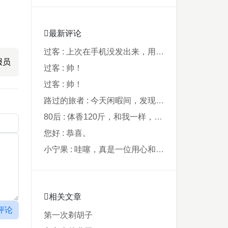
最新评论
过客 : 上次在手机没发出来，用电脑才发现要...
报员
过客 : 帅！
过客 : 帅！
路过的旅者 : 今天闲暇间，发现藏在阿鲁西名字里的...
80后 : 体香120斤，和我一样，40年了，...
您好 : 恭喜。
小宁果 : 哇噻，真是一位用心和爸爸，从孩子出...
相关文章
评论
第一次剃胡子