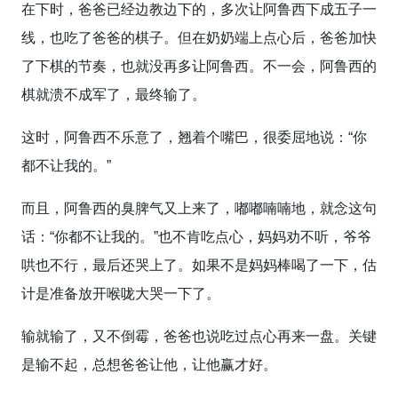
在下时，爸爸已经边教边下的，多次让阿鲁西下成五子一
线，也吃了爸爸的棋子。但在奶奶端上点心后，爸爸加快
了下棋的节奏，也就没再多让阿鲁西。不一会，阿鲁西的
棋就溃不成军了，最终输了。
这时，阿鲁西不乐意了，翘着个嘴巴，很委屈地说：“你
都不让我的。”
而且，阿鲁西的臭脾气又上来了，嘟嘟喃喃地，就念这句
话：“你都不让我的。”也不肯吃点心，妈妈劝不听，爷爷
哄也不行，最后还哭上了。如果不是妈妈棒喝了一下，估
计是准备放开喉咙大哭一下了。
输就输了，又不倒霉，爸爸也说吃过点心再来一盘。关键
是输不起，总想爸爸让他，让他赢才好。