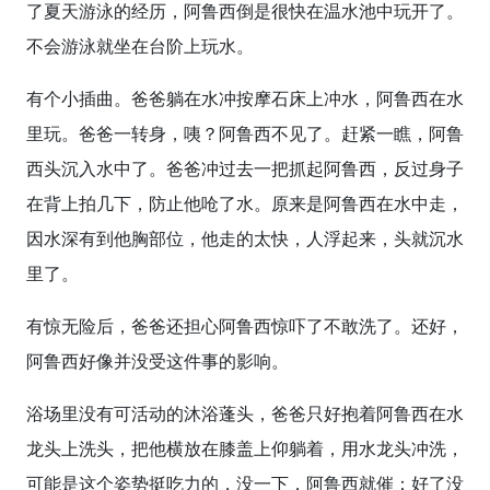
了夏天游泳的经历，阿鲁西倒是很快在温水池中玩开了。
不会游泳就坐在台阶上玩水。
有个小插曲。爸爸躺在水冲按摩石床上冲水，阿鲁西在水
里玩。爸爸一转身，咦？阿鲁西不见了。赶紧一瞧，阿鲁
西头沉入水中了。爸爸冲过去一把抓起阿鲁西，反过身子
在背上拍几下，防止他呛了水。原来是阿鲁西在水中走，
因水深有到他胸部位，他走的太快，人浮起来，头就沉水
里了。
有惊无险后，爸爸还担心阿鲁西惊吓了不敢洗了。还好，
阿鲁西好像并没受这件事的影响。
浴场里没有可活动的沐浴蓬头，爸爸只好抱着阿鲁西在水
龙头上洗头，把他横放在膝盖上仰躺着，用水龙头冲洗，
可能是这个姿势挺吃力的，没一下，阿鲁西就催：好了没