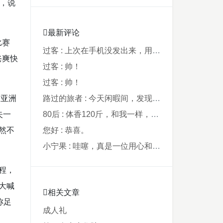
，说
最新评论
比赛
过客 : 上次在手机没发出来，用电脑才发现要...
爸爽快
过客 : 帅！
过客 : 帅！
酋亚洲
路过的旅者 : 今天闲暇间，发现藏在阿鲁西名字里的...
失一
80后 : 体香120斤，和我一样，40年了，...
然不
您好 : 恭喜。
小宁果 : 哇噻，真是一位用心和爸爸，从孩子出...
程，
大喊
相关文章
称足
成人礼