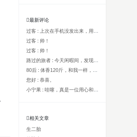
最新评论
过客 : 上次在手机没发出来，用电脑才发现要...
过客 : 帅！
过客 : 帅！
路过的旅者 : 今天闲暇间，发现藏在阿鲁西名字里的...
80后 : 体香120斤，和我一样，40年了，...
您好 : 恭喜。
小宁果 : 哇噻，真是一位用心和爸爸，从孩子出...
。
相关文章
生二胎