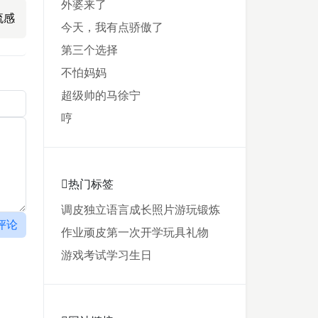
外婆来了
流感
今天，我有点骄傲了
第三个选择
不怕妈妈
超级帅的马徐宁
哼
热门标签
调皮
独立
语言
成长
照片
游玩
锻炼
评论
作业
顽皮
第一次
开学
玩具
礼物
游戏
考试
学习
生日