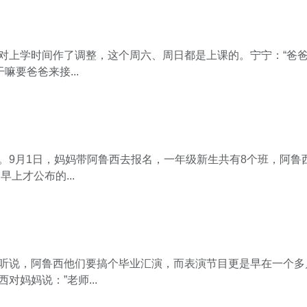
对上学时间作了调整，这个周六、周日都是上课的。宁宁：“爸
嘛要爸爸来接...
。9月1日，妈妈带阿鲁西去报名，一年级新生共有8个班，阿鲁
早上才公布的...
听说，阿鲁西他们要搞个毕业汇演，而表演节目更是早在一个多
对妈妈说：”老师...