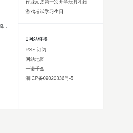
作业
顽皮
第一次
开学
玩具
礼物
游戏
考试
学习
生日
择，
网站链接
RSS 订阅
网站地图
一诺千金
浙ICP备09020836号-5