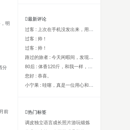
最新评论
爸，明
过客 : 上次在手机没发出来，用电脑才发现要...
过客 : 帅！
过客 : 帅！
路过的旅者 : 今天闲暇间，发现藏在阿鲁西名字里的...
80后 : 体香120斤，和我一样，40年了，...
西分
您好 : 恭喜。
小宁果 : 哇噻，真是一位用心和爸爸，从孩子出...
月前
热门标签
调皮
独立
语言
成长
照片
游玩
锻炼