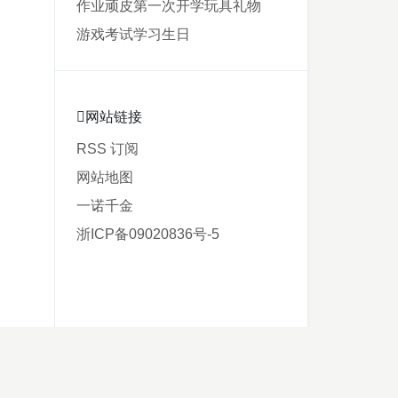
作业
顽皮
第一次
开学
玩具
礼物
游戏
考试
学习
生日
网站链接
RSS 订阅
网站地图
一诺千金
浙ICP备09020836号-5