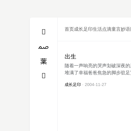
首页
成长足印
生活点滴
童言妙语
出生
随着一声响亮的哭声划破深夜的
堆满了幸福爸爸焦急的脚步驻足宽
成长足印
· 2004-11-27