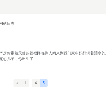
网站日志
产房你带着天使的祝福降临到人间来到我们家中妈妈淌着泪水的
心儿子，你出生了...
«
1
...
4
5