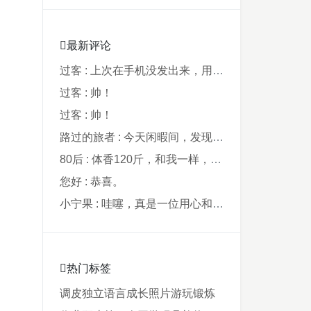
最新评论
过客 : 上次在手机没发出来，用电脑才发现要...
过客 : 帅！
过客 : 帅！
路过的旅者 : 今天闲暇间，发现藏在阿鲁西名字里的...
80后 : 体香120斤，和我一样，40年了，...
您好 : 恭喜。
小宁果 : 哇噻，真是一位用心和爸爸，从孩子出...
热门标签
调皮
独立
语言
成长
照片
游玩
锻炼