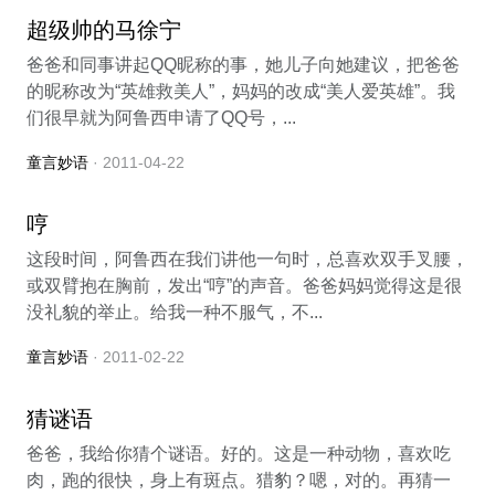
超级帅的马徐宁
爸爸和同事讲起QQ昵称的事，她儿子向她建议，把爸爸
的昵称改为“英雄救美人”，妈妈的改成“美人爱英雄”。我
们很早就为阿鲁西申请了QQ号，...
童言妙语
· 2011-04-22
哼
这段时间，阿鲁西在我们讲他一句时，总喜欢双手叉腰，
或双臂抱在胸前，发出“哼”的声音。爸爸妈妈觉得这是很
没礼貌的举止。给我一种不服气，不...
童言妙语
· 2011-02-22
猜谜语
爸爸，我给你猜个谜语。好的。这是一种动物，喜欢吃
肉，跑的很快，身上有斑点。猎豹？嗯，对的。再猜一