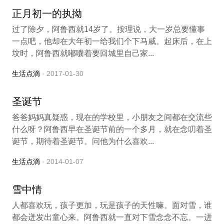
正月初一的执拗
过了除夕，阿鲁西就14岁了。按理说，大一岁总要懂事
一点吧，他却在大年初一给我们个下马威。起床后，在上
坟时，阿鲁西就嘟囔着要回城里自己家...
生活点滴
· 2017-01-30
圣诞节
爸爸妈妈真疑惑，现在的学校里，小朋友之间都在交流些
什么呀？阿鲁西早在圣诞节前的一个多月，就在念叨着圣
诞节，期待着圣诞节。问他为什么喜欢...
生活点滴
· 2014-01-07
雪中情
人都喜欢玩，孩子更加，玩是孩子的天性嘛。面对雪，谁
都会迸发出童心来。阿鲁西就一直对下雪念念不忘。一进