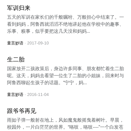
军训归来
五天的军训在家长们的千般嘱咐、万般担心中结束了。一
看到妈妈，阿鲁西就滔滔不绝地讲起他在学校中的趣事、
乐事、糗事，似乎要把这几天没和妈妈...
童言妙语
· 2017-09-10
生二胎
国家放开二孩政策后，身边许多同事、朋友都忙着生二胎
呢。这天，妈妈去看望一位生了二胎的小姐妹，回来时与
阿鲁西聊起生孩子的话题。“宁宁，妈...
童言妙语
· 2016-11-04
跟爷爷再见
雨如子弹一般射在地上，风如魔鬼般摇曳着树叶。早晨，
校园外，一片白茫茫的世界。“咯吱，咯吱----”一个白发苍