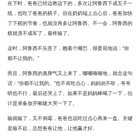
在下时，爸爸已经边教边下的，多次让阿鲁西下成五子一
线，也吃了爸爸的棋子。但在奶奶端上点心后，爸爸加快
了下棋的节奏，也就没再多让阿鲁西。不一会，阿鲁西的
棋就溃不成军了，最终输了。
这时，阿鲁西不乐意了，翘着个嘴巴，很委屈地说：“你
都不让我的。”
而且，阿鲁西的臭脾气又上来了，嘟嘟喃喃地，就念这句
话：“你都不让我的。”也不肯吃点心，妈妈劝不听，爷爷
哄也不行，最后还哭上了。如果不是妈妈棒喝了一下，估
计是准备放开喉咙大哭一下了。
输就输了，又不倒霉，爸爸也说吃过点心再来一盘。关键
是输不起，总想爸爸让他，让他赢才好。